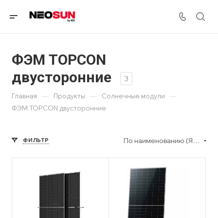
ФЭМ TOPCON
двусторонние
3
—
—
—
Главная
Продукты
Солнечные модули
ФЭМ TOPCON двусторонние
По наименованию (Я-А)
ФИЛЬТР