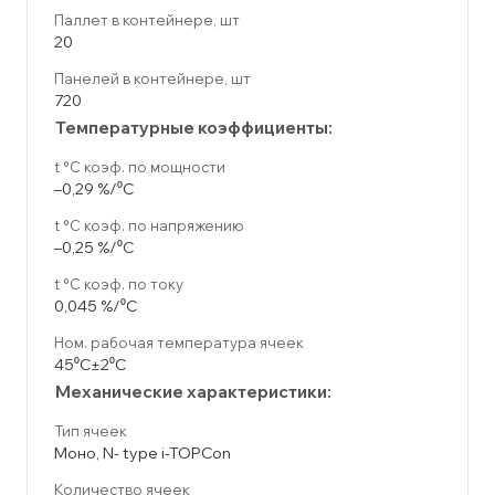
Паллет в контейнере, шт
20
Панелей в контейнере, шт
720
Температурные коэффициенты:
t °C коэф. по мощности
–0,29 %/⁰C
t °C коэф. по напряжению
–0,25 %/⁰C
t °C коэф. по току
0,045 %/⁰C
Ном. рабочая температура ячеек
45⁰C±2⁰C
Механические характеристики:
Тип ячеек
Моно, N- type i-TOPCon
Количество ячеек