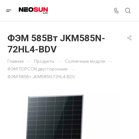
ФЭМ 585Вт JKM585N-
72HL4-BDV
—
—
—
Главная
Продукты
Солнечные модули
—
ФЭМ TOPCON двусторонние
ФЭМ 585Вт JKM585N-72HL4-BDV