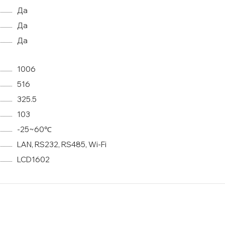
Да
Да
Да
1006
516
325.5
103
-25~60℃
LAN, RS232, RS485, Wi-Fi
LCD1602