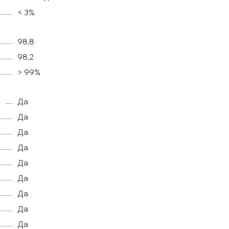
< 3%
98,8
98,2
> 99%
а
Да
Да
Да
Да
Да
Да
Да
Да
Да