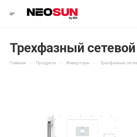
Трехфазный сетевой
—
—
—
Главная
Продукты
Инверторы
Трехфазные сете