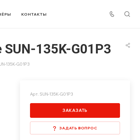
НЁРЫ
КОНТАКТЫ
ye SUN-135K-G01P3
UN-135K-G01P3
Арт.
SUN-135K-G01P3
ЗАКАЗАТЬ
ЗАДАТЬ ВОПРОС